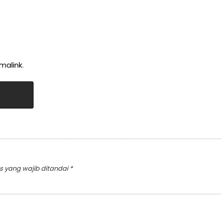
malink
.
s yang wajib ditandai
*