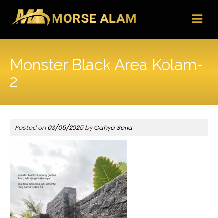
Skip
to
content
Monster Black Area Kolam-
2
Posted on
03/05/2025
by
Cahya Sena