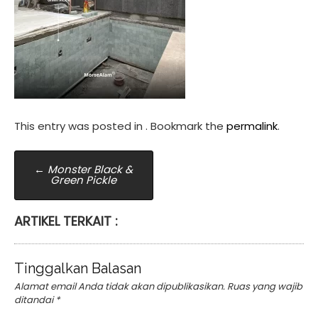
This entry was posted in . Bookmark the
permalink
.
Post
←
Monster Black &
Green Pickle
navigation
ARTIKEL TERKAIT :
Tinggalkan Balasan
Alamat email Anda tidak akan dipublikasikan.
Ruas yang wajib
ditandai
*