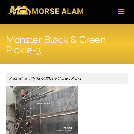
Skip
to
content
Monster Black & Green
Pickle-3
Posted on
26/08/2025
by
Cahya Sena