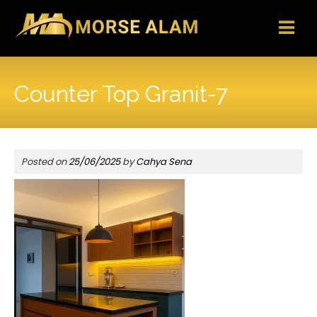
Skip
to
content
Counter Top Granit-7
Posted on
25/06/2025
by
Cahya Sena