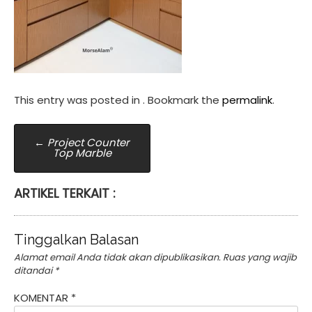
This entry was posted in . Bookmark the
permalink
.
Post
←
Project Counter
Top Marble
navigation
ARTIKEL TERKAIT :
Tinggalkan Balasan
Alamat email Anda tidak akan dipublikasikan.
Ruas yang wajib
ditandai
*
KOMENTAR
*