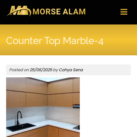
Skip
to
content
Counter Top Marble-4
Posted on
25/06/2025
by
Cahya Sena