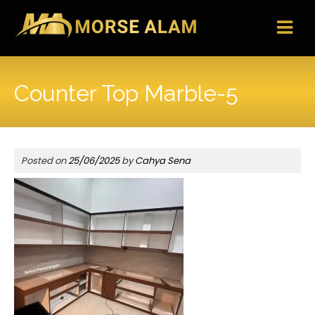
Skip
to
content
Counter Top Marble-5
Posted on
25/06/2025
by
Cahya Sena