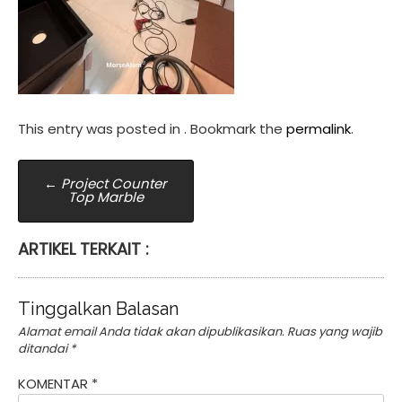
This entry was posted in . Bookmark the
permalink
.
Post
←
Project Counter
Top Marble
navigation
ARTIKEL TERKAIT :
Tinggalkan Balasan
Alamat email Anda tidak akan dipublikasikan.
Ruas yang wajib
ditandai
*
KOMENTAR
*