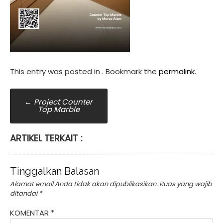
This entry was posted in . Bookmark the
permalink
.
Post
←
Project Counter
Top Marble
navigation
ARTIKEL TERKAIT :
Tinggalkan Balasan
Alamat email Anda tidak akan dipublikasikan.
Ruas yang wajib
ditandai
*
KOMENTAR
*