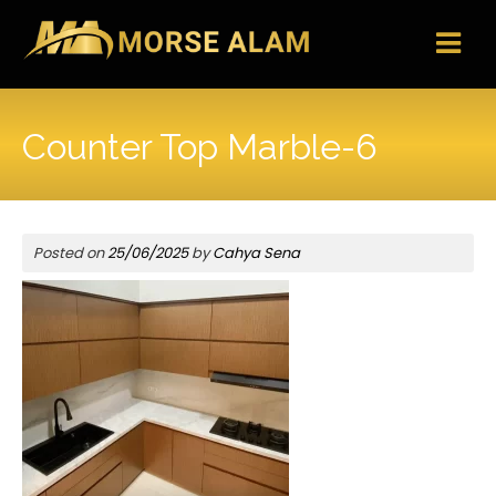
Skip
to
content
Counter Top Marble-6
Posted on
25/06/2025
by
Cahya Sena