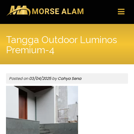
Skip
to
content
Tangga Outdoor Luminos
Premium-4
Posted on
03/04/2025
by
Cahya Sena