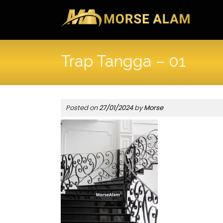
Skip
to
content
Trap Tangga – 01
Posted on
27/01/2024
by
Morse