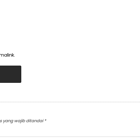
malink
.
s yang wajib ditandai
*