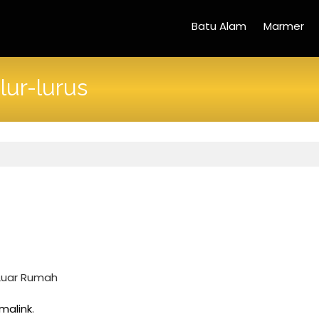
Batu Alam
Marmer
lur-lurus
 Luar Rumah
malink
.