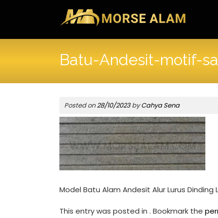
Skip
to
content
Batu-Andesit-motif-sa
Posted on
28/10/2023
by
Cahya Sena
Model Batu Alam Andesit Alur Lurus Dinding
This entry was posted in . Bookmark the
per