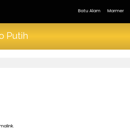
Batu Alam
Marmer
o Putih
malink
.