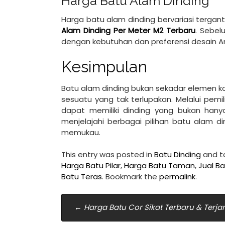
Harga Batu Alam Dinding
Harga batu alam dinding bervariasi tergan
Alam Dinding Per Meter M2 Terbaru
.
Sebel
dengan kebutuhan dan preferensi desain A
Kesimpulan
Batu alam dinding bukan sekadar elemen k
sesuatu yang tak terlupakan. Melalui pem
dapat memiliki dinding yang bukan hany
menjelajahi berbagai pilihan batu alam 
memukau.
This entry was posted in
Batu Dinding
and 
Harga Batu Pilar
,
Harga Batu Taman
,
Jual B
Batu Teras
. Bookmark the
permalink
.
Post
←
Harga Batu Cor Sikat Terbaru & Terj
navigation