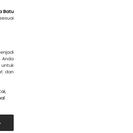
a Batu
sesuai
enjadi
, Anda
 untuk
at dan
tai
,
ual
→