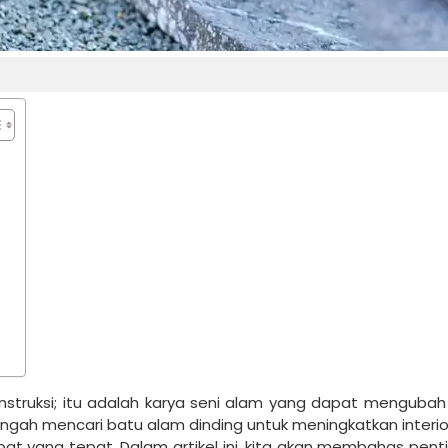
struksi; itu adalah karya seni alam yang dapat mengubah
engah mencari batu alam dinding untuk meningkatkan interio
at yang tepat. Dalam artikel ini, kita akan membahas pent