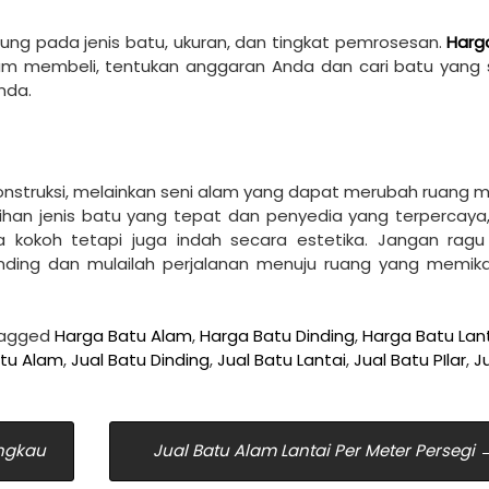
tung pada jenis batu, ukuran, dan tingkat pemrosesan.
Harg
um membeli, tentukan anggaran Anda dan cari batu yang 
nda.
onstruksi, melainkan seni alam yang dapat merubah ruang m
ilihan jenis batu yang tepat dan penyedia yang terpercaya
a kokoh tetapi juga indah secara estetika. Jangan ragu
dinding dan mulailah perjalanan menuju ruang yang memik
tagged
Harga Batu Alam
,
Harga Batu Dinding
,
Harga Batu Lan
atu Alam
,
Jual Batu Dinding
,
Jual Batu Lantai
,
Jual Batu PIlar
,
J
angkau
Jual Batu Alam Lantai Per Meter Persegi