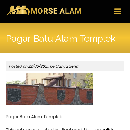
Skip
to
content
Pagar Batu Alam Templek
Posted on
22/06/2025
by
Cahya Sena
Pagar Batu Alam Templek
This entry was posted in . Bookmark the
permalink
.