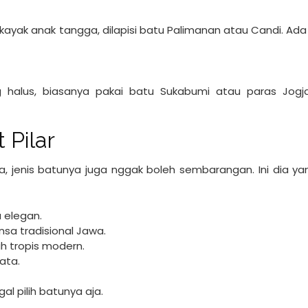
t kayak anak tangga, dilapisi batu Palimanan atau Candi. Ad
ing halus, biasanya pakai batu Sukabumi atau paras Jogja
 Pilar
a, jenis batunya juga nggak boleh sembarangan. Ini dia yan
a elegan.
sa tradisional Jawa.
h tropis modern.
ata.
l pilih batunya aja.