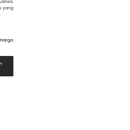
nuansa,
au yang
Harga
n