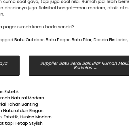
n cuma soal gaya, tapi juga soal nilai. Rumah jadi lebih ber
lihan desainnya juga fleksibel banget—mau modern, etnik, at
n.
ena pagar rumah kamu beda sendiri?
tagged
Batu Outdoor
,
Batu Pagar
,
Batu Pilar
,
Desain Eksterior
,
aya
Supplier Batu Serai Bali: Biar Rumah Maki
Berkelas
→
n Estetik
Rumah Natural Modern
ial Tahan Banting
h Natural dan Elegan
h, Estetik, Hunian Modern
at tapi Tetap Stylish