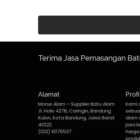
Terima Jasa Pemasangan Bat
Alamat
Profi
Morse Alam – Supplier Batu Alam
Kami 
Jl. Holis 427B, Caringin, Bandung
sebua
Kulon, Kota Bandung, Jawa Barat
alam 
40222
jasa 
(022) 6076537
harga 
produk