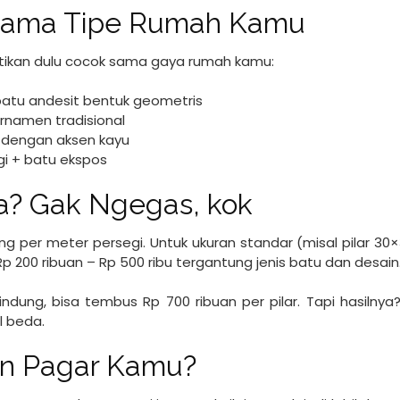
 Sama Tipe Rumah Kamu
stikan dulu cocok sama gaya rumah kamu:
atu andesit bentuk geometris
rnamen tradisional
 dengan aksen kayu
ggi + batu ekspos
ya? Gak Ngegas, kok
ng per meter persegi. Untuk ukuran standar (misal pilar 30
i Rp 200 ribuan – Rp 500 ribu tergantung jenis batu dan desain
ndung, bisa tembus Rp 700 ribuan per pilar. Tapi hasilnya?
l beda.
an Pagar Kamu?