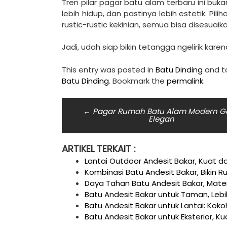
Tren pilar pagar batu alam terbaru ini buka
lebih hidup, dan pastinya lebih estetik. Pi
rustic-rustic kekinian, semua bisa disesuaika
Jadi, udah siap bikin tetangga ngelirik kar
This entry was posted in
Batu Dinding
and 
Batu Dinding
. Bookmark the
permalink
.
Post
←
Pagar Rumah Batu Alam Modern G
Elegan
navigation
ARTIKEL TERKAIT :
Lantai Outdoor Andesit Bakar, Kuat da
Kombinasi Batu Andesit Bakar, Bikin 
Daya Tahan Batu Andesit Bakar, Mater
Batu Andesit Bakar untuk Taman, Lebi
Batu Andesit Bakar untuk Lantai: Koko
Batu Andesit Bakar untuk Eksterior, Ku