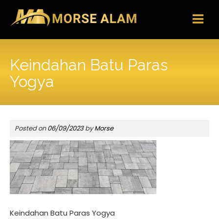
Skip
to
content
Keindahan Batu Paras
Yogya
Posted on
06/09/2023
by
Morse
Keindahan Batu Paras Yogya