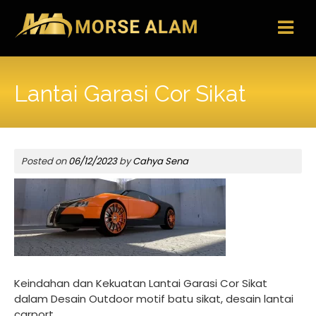
Skip
to
content
Lantai Garasi Cor Sikat
Posted on
06/12/2023
by
Cahya Sena
Keindahan dan Kekuatan Lantai Garasi Cor Sikat
dalam Desain Outdoor motif batu sikat, desain lantai
carport.