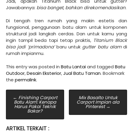
Jadi, apakah Titanium Black bisa untuk gutter?
Jawabannya:
bisa banget, bahkan direkomendasikan
.
Di tengah tren rumah yang makin estetis dan
fungsional, penggunaan batu alam untuk komponen
struktural jadi langkah cerdas. Dan untuk kamu yang
ingin tampil beda tapi tetap praktis,
Titanium Black
bisa jadi ‘primadona’
baru untuk
gutter batu alam
di
rumah impianmu.
This entry was posted in
Batu Lantai
and tagged
Batu
Outdoor
,
Desain Eksterior
,
Jual Batu Taman
. Bookmark
the
permalink
.
Post
←
Finishing Carport
Mix Basalto Untuk
Batu Alam: Kenapa
Carport Impian ala
navigation
Harus Pakai Teknik
Pinterest
→
Bakar?
ARTIKEL TERKAIT :