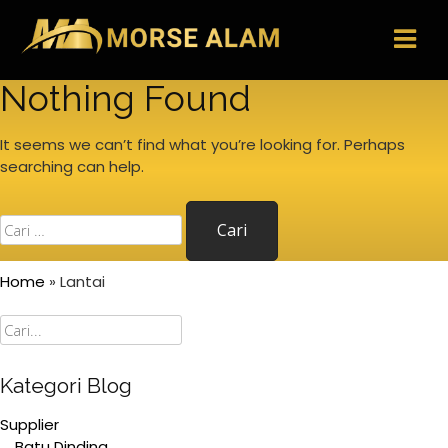
Skip
to
content
Nothing Found
It seems we can’t find what you’re looking for. Perhaps
searching can help.
Cari
untuk:
Home
»
Lantai
Cari
Kategori Blog
Supplier
Batu Dinding