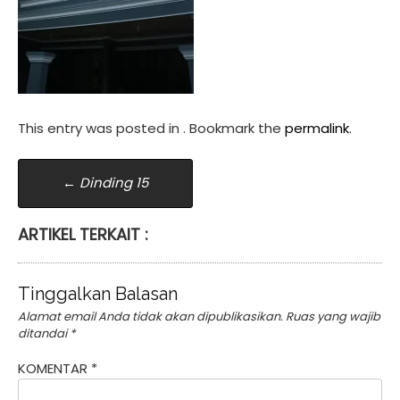
This entry was posted in . Bookmark the
permalink
.
Post
←
Dinding 15
navigation
ARTIKEL TERKAIT :
Tinggalkan Balasan
Alamat email Anda tidak akan dipublikasikan.
Ruas yang wajib
ditandai
*
KOMENTAR
*