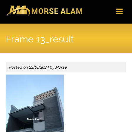
Skip
to
content
Frame 13_result
Posted on
22/01/2024
by
Morse