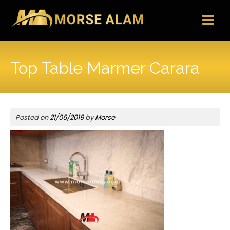
Skip
to
content
Top Table Marmer Carara
Posted on
21/06/2019
by
Morse