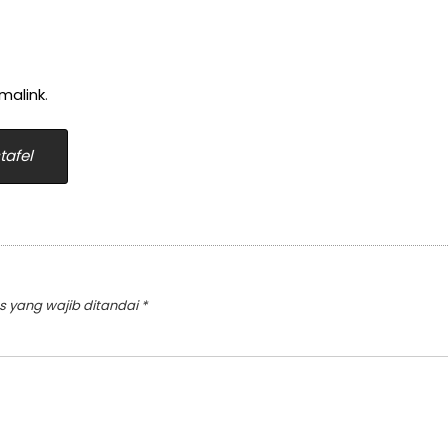
malink
.
afel
s yang wajib ditandai
*