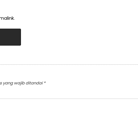
malink
.
s yang wajib ditandai
*