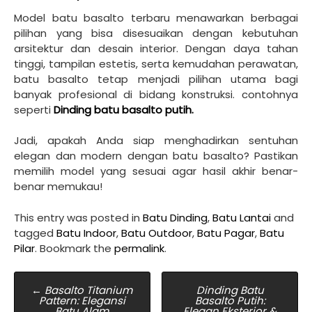
Model batu basalto terbaru menawarkan berbagai
pilihan yang bisa disesuaikan dengan kebutuhan
arsitektur dan desain interior. Dengan daya tahan
tinggi, tampilan estetis, serta kemudahan perawatan,
batu basalto tetap menjadi pilihan utama bagi
banyak profesional di bidang konstruksi. contohnya
seperti
Dinding batu basalto putih.
Jadi, apakah Anda siap menghadirkan sentuhan
elegan dan modern dengan batu basalto? Pastikan
memilih model yang sesuai agar hasil akhir benar-
benar memukau!
This entry was posted in
Batu Dinding
,
Batu Lantai
and
tagged
Batu Indoor
,
Batu Outdoor
,
Batu Pagar
,
Batu
Pilar
. Bookmark the
permalink
.
Post
←
Basalto Titanium
Dinding Batu
Pattern: Elegansi
Basalto Putih:
navigation
Batu Alam
Elegan Eksterior &