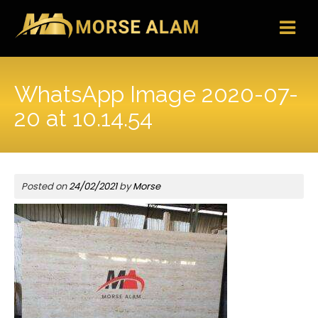
Skip
to
content
WhatsApp Image 2020-07-
20 at 10.14.54
Posted on
24/02/2021
by
Morse