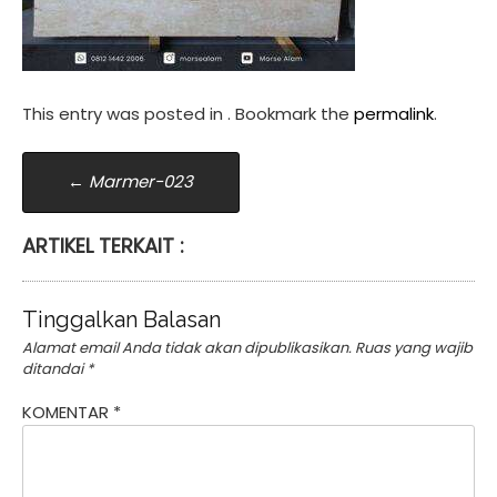
This entry was posted in . Bookmark the
permalink
.
Post
←
Marmer-023
navigation
ARTIKEL TERKAIT :
Tinggalkan Balasan
Alamat email Anda tidak akan dipublikasikan.
Ruas yang wajib
ditandai
*
KOMENTAR
*