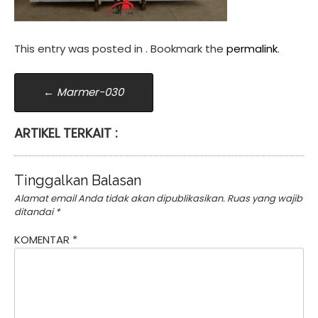
This entry was posted in . Bookmark the
permalink
.
Post
←
Marmer-030
navigation
ARTIKEL TERKAIT :
Tinggalkan Balasan
Alamat email Anda tidak akan dipublikasikan.
Ruas yang wajib
ditandai
*
KOMENTAR
*