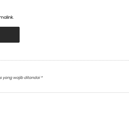
malink
.
s yang wajib ditandai
*