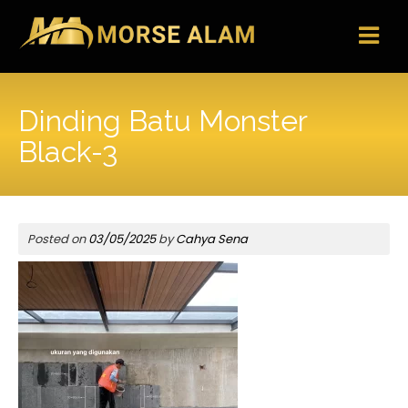
Skip
to
content
Dinding Batu Monster
Black-3
Posted on
03/05/2025
by
Cahya Sena