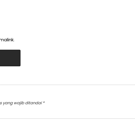
malink
.
s yang wajib ditandai
*