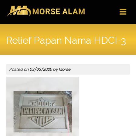
Skip
to
content
Relief Papan Nama HDCI-3
Posted on
03/03/2025
by
Morse