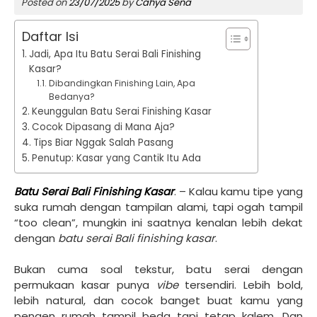
Posted on
23/07/2025
by
Cahya Sena
Daftar Isi
Jadi, Apa Itu Batu Serai Bali Finishing
Kasar?
Dibandingkan Finishing Lain, Apa
Bedanya?
Keunggulan Batu Serai Finishing Kasar
Cocok Dipasang di Mana Aja?
Tips Biar Nggak Salah Pasang
Penutup: Kasar yang Cantik Itu Ada
Batu Serai Bali Finishing Kasar
. – Kalau kamu tipe yang
suka rumah dengan tampilan alami, tapi ogah tampil
“too clean”, mungkin ini saatnya kenalan lebih dekat
dengan
batu serai Bali finishing kasar
.
Bukan cuma soal tekstur, batu serai dengan
permukaan kasar punya
vibe
tersendiri. Lebih bold,
lebih natural, dan cocok banget buat kamu yang
pengen rumah tampil beda tapi tetap kalem. Dan