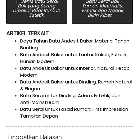
←
Jenis Batu Serai
Batu Serai Bali
Bali yang Sering
Taman Minimalis:
navigation
Dipakai Buat Rumah
Estetik dan Nggak
Estetik
Bikin Ribet
→
ARTIKEL TERKAIT :
Daya Tahan Batu Andesit Bakar, Material Tahan
Banting
Batu Andesit Bakar untuk Lantai: Kokoh, Estetik,
Hunian Modern
Batu Andesit Bakar untuk Interior, Natural Tetap
Modern
Batu Andesit Bakar untuk Dinding, Rumah Natural
& Elegan
Batu Serai untuk Dinding: Adem, Estetik, dan
Anti-Mainstream
Batu Serai untuk Fasad Rumah: First Impression
Tampilan Depan
Tinggalkan Balasan