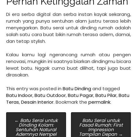
Pernah Ketinggalan Zaman
Di era serba digital dan serba instan kayak sekarang,
rumah yang punya sentuhan alam justru terasa lebih
menyegarkan. Batu serai untuk dinding rumah adalah
salah satu cara buat bikin rumah terasa adem, damai,
dan tetap stylish.
Kalau kamu lagi ngerancang rumah atau pengen
renovasi, mungkin ini saatnya biarkan dindingmu bicara
lewat batu. Nggak cuma buat dilihat, tapi juga buat
dirasakan.
This entry was posted in
Batu Dinding
and tagged
Batu Indoor
,
Batu Outdoor
,
Batu Pagar
,
Batu Pilar
,
Batu
Teras
,
Desain Interior
. Bookmark the
permalink
.
Post
←
Batu Serai untuk
Batu Serai untuk
Dinding Kolam:
Fasad Rumah: First
navigation
Sentuhan Natural
Impression
Ademnya Nempel
Tampilan Depan
→