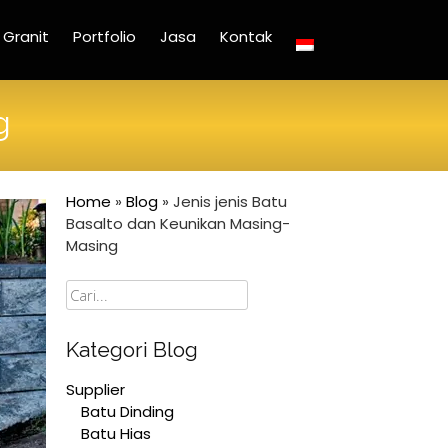
Granit
Portfolio
Jasa
Kontak
g
Home
»
Blog
»
Jenis jenis Batu
Basalto dan Keunikan Masing-
Masing
Cari
Kategori Blog
Supplier
Batu Dinding
Batu Hias