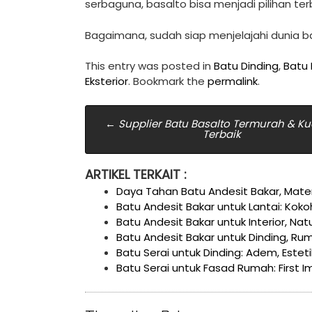
serbaguna, basalto bisa menjadi pilihan te
Bagaimana, sudah siap menjelajahi dunia b
This entry was posted in
Batu Dinding
,
Batu 
Eksterior
. Bookmark the
permalink
.
Post
←
Supplier Batu Basalto Termurah & Kua
Terbaik
navigation
ARTIKEL TERKAIT :
Daya Tahan Batu Andesit Bakar, Mater
Batu Andesit Bakar untuk Lantai: Koko
Batu Andesit Bakar untuk Interior, Na
Batu Andesit Bakar untuk Dinding, Ru
Batu Serai untuk Dinding: Adem, Estet
Batu Serai untuk Fasad Rumah: First 