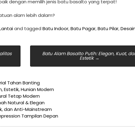
rbaik dengan memilih jenis batu basalto yang terpat!
atuan alam lebih dalam?
Lantai
and tagged
Batu Indoor
,
Batu Pagar
,
Batu Pilar
,
Desai
litas
Batu Alam Basalto Putih: Elegan, Kuat, da
Estetik
→
ial Tahan Banting
h, Estetik, Hunian Modern
tural Tetap Modern
mah Natural & Elegan
ik, dan Anti-Mainstream
Impression Tampilan Depan