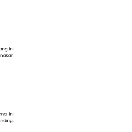
ng ini
unakan
na ini
nding,