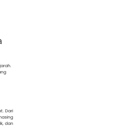
a
arah.
ang
. Dari
masing
ik, dan