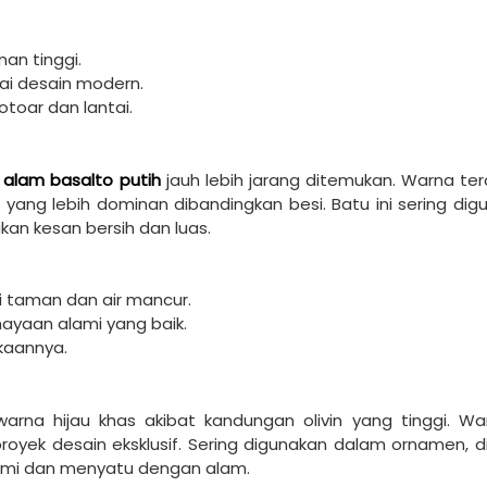
an tinggi.
ai desain modern.
toar dan lantai.
 alam basalto putih
jauh lebih jarang ditemukan. Warna tera
 yang lebih dominan dibandingkan besi. Batu ini sering dig
kan kesan bersih dan luas.
i taman dan air mancur.
ayaan alami yang baik.
gkaannya.
warna hijau khas akibat kandungan olivin yang tinggi. War
oyek desain eksklusif. Sering digunakan dalam ornamen, di
lami dan menyatu dengan alam.