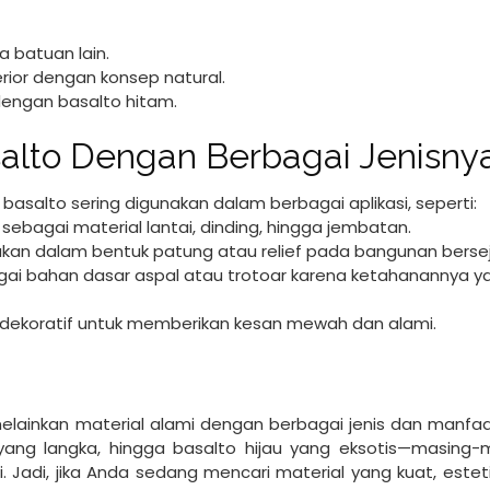
 batuan lain.
rior dengan konsep natural.
dengan basalto hitam.
lto Dengan Berbagai Jenisny
basalto sering digunakan dalam berbagai aplikasi, seperti:
ebagai material lantai, dinding, hingga jembatan.
kan dalam bentuk patung atau relief pada bangunan bersej
bagai bahan dasar aspal atau trotoar karena ketahanannya y
u dekoratif untuk memberikan kesan mewah dan alami.
elainkan material alami dengan berbagai jenis dan manfaat
 yang langka, hingga basalto hijau yang eksotis—masing-
i. Jadi, jika Anda sedang mencari material yang kuat, estet