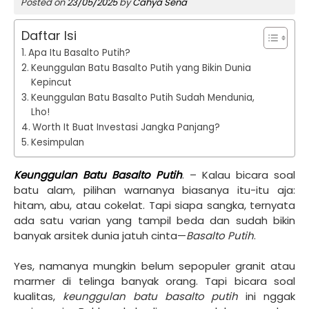
Posted on
23/05/2025
by
Cahya Sena
Daftar Isi
Apa Itu Basalto Putih?
Keunggulan Batu Basalto Putih yang Bikin Dunia
Kepincut
Keunggulan Batu Basalto Putih Sudah Mendunia,
Lho!
Worth It Buat Investasi Jangka Panjang?
Kesimpulan
Keunggulan Batu Basalto Putih
. – Kalau bicara soal
batu alam, pilihan warnanya biasanya itu-itu aja:
hitam, abu, atau cokelat. Tapi siapa sangka, ternyata
ada satu varian yang tampil beda dan sudah bikin
banyak arsitek dunia jatuh cinta—
Basalto Putih
.
Yes, namanya mungkin belum sepopuler granit atau
marmer di telinga banyak orang. Tapi bicara soal
kualitas,
keunggulan batu basalto putih
ini nggak