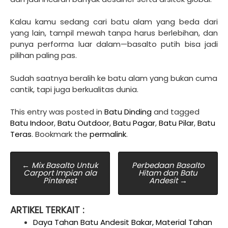
Kalau kamu sedang cari batu alam yang beda dari
yang lain, tampil mewah tanpa harus berlebihan, dan
punya performa luar dalam—basalto putih bisa jadi
pilihan paling pas.
Sudah saatnya beralih ke batu alam yang bukan cuma
cantik, tapi juga berkualitas dunia.
This entry was posted in
Batu Dinding
and tagged
Batu Indoor
,
Batu Outdoor
,
Batu Pagar
,
Batu Pilar
,
Batu
Teras
. Bookmark the
permalink
.
Post
←
Mix Basalto Untuk
Perbedaan Basalto
Carport Impian ala
Hitam dan Batu
navigation
Pinterest
Andesit
→
ARTIKEL TERKAIT :
Daya Tahan Batu Andesit Bakar, Material Tahan